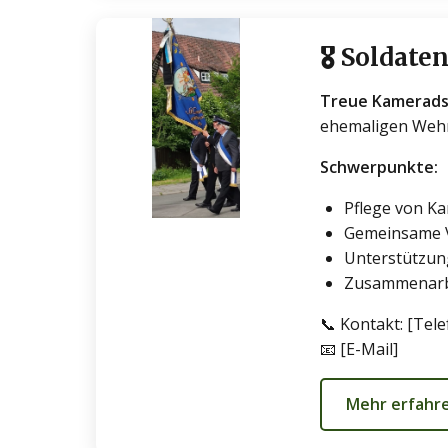
🎖️ Solda
Treue Kameradsc
ehemaligen Wehrp
Schwerpunkte:
Pflege von Ka
Gemeinsame 
Unterstützun
Zusammenarbe
📞 Kontakt: [Te
📧 [E-Mail]
Mehr erfahr