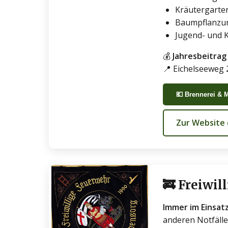
Kräutergarte
Baumpflanzu
Jugend- und K
💰
Jahresbeitrag 
📍 Eichelseeweg
💶 Brennerei & 
Zur Website
🚒 Freiwi
Immer im Einsatz
anderen Notfälle