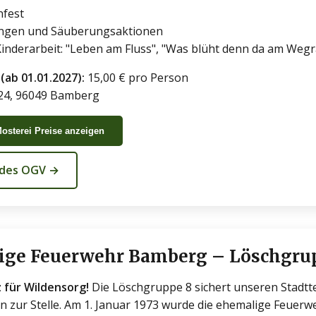
nfest
ngen und Säuberungsaktionen
inderarbeit: "Leben am Fluss", "Was blüht denn da am Weg
(ab 01.01.2027):
15,00 € pro Person
 24, 96049 Bamberg
Mosterei Preise anzeigen
 des OGV →
llige Feuerwehr Bamberg – Löschgru
 für Wildensorg!
Die Löschgruppe 8 sichert unseren Stadttei
n zur Stelle. Am 1. Januar 1973 wurde die ehemalige Feuer