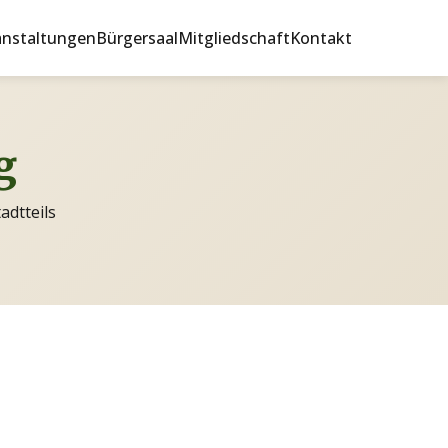
anstaltungen
Bürgersaal
Mitgliedschaft
Kontakt
g
adtteils