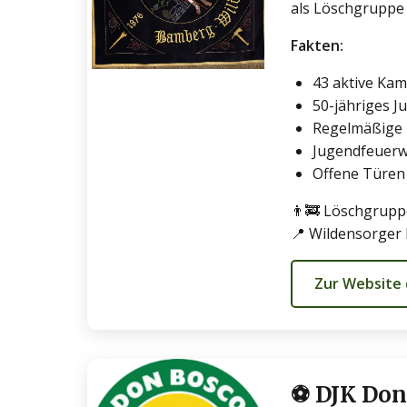
als Löschgruppe 
Fakten:
43 aktive Ka
50-jähriges J
Regelmäßige 
Jugendfeuerwe
Offene Türen
👨‍🚒 Löschgrupp
📍 Wildensorger
Zur Website
⚽ DJK Don